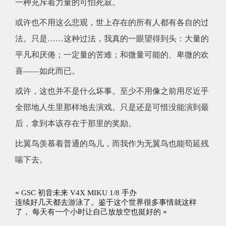
一种充斥着力量的可怕死寂。
或许也不用这么悲观，世上存在的所有人都有各自的过
法。只是……这种过法，我真的一眼望得到头：大量的
平凡和厌倦；一定量的苦难；和微量可能的、卑微的欢
喜——如此而已。
或许，这也并不是什么坏事。至少不用像之前用尽近乎
全部地人生里那样地去演戏。只是还是可惜没能演到最
后，拿到本该存在于那里的奖励。
比翼鸟羡慕着普通的鸟儿，而我作为无翼鸟也能苟延残
喘下去。
«
GSC 初音未来 V4X MIKU 1/8 手办
连续好几天都去游泳了。鉴于这个世界很多事情就这样
»
了， 每天有一个小时让自己放放空也挺好的