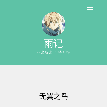
雨记
不比所比 不待所待
无翼之鸟