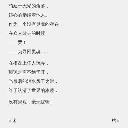
苟延于无光的角落，
违心的恭维着他人。
作为一个没有灵魂的存在，
在众人散去的时候
——哭！
——为寻回灵魂……
在棋盘上任人玩弄，
嘲讽之声不绝于耳，
当最后的泪水风干之时，
终于认清了世界的本质：
没有规矩，毫无逻辑！
«
»
迷
枯