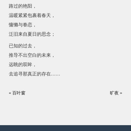
路过的艳阳，
温暖紧紧包裹着春天，
慵懒与眷恋，
泛旧来自夏日的思念；
已知的过去，
推导不出空白的未来，
远眺的双眸，
去追寻那真正的存在……
«
»
百叶窗
旷夜